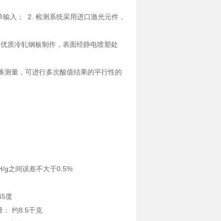
单输入； 2. 检测系统采用进口激光元件，
采用优质冷轧钢板制作，表面经静电喷塑处
动切换测量，可进行多次酸值结果的平行性的
KOH/g之间误差不大于0.5%
45度
量： 约8.5千克