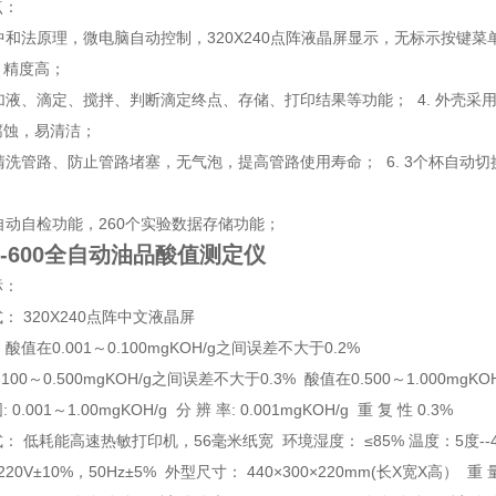
点：
用中和法原理，微电脑自动控制，320X240点阵液晶屏显示，无标示按键菜
、精度高；
动加液、滴定、搅拌、判断滴定终点、存储、打印结果等功能； 4. 外壳
腐蚀，易清洁；
动清洗管路、防止管路堵塞，无气泡，提高管路使用寿命； 6. 3个杯自
障自动自检功能，260个实验数据存储功能；
Z-600全自动油品酸值测定仪
标：
： 320X240点阵中文液晶屏
: 酸值在0.001～0.100mgKOH/g之间误差不大于0.2%
100～0.500mgKOH/g之间误差不大于0.3% 酸值在0.500～1.000mg
0.001～1.00mgKOH/g 分 辨 率: 0.001mgKOH/g 重 复 性 0.3%
： 低耗能高速热敏打印机，56毫米纸宽 环境湿度： ≤85% 温度：5度--
220V±10%，50Hz±5% 外型尺寸： 440×300×220mm(长X宽X高） 重 