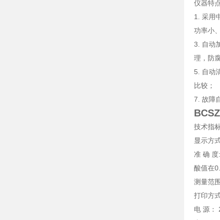
仪器特
1. 采
功率小
3. 自
理，防
5. 自
比较；
7. 故
BCS
技术指
显示方式
准 确 度
酸值在0.
测量范围: 
打印方式
电 源： 