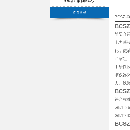
变压器油酸值测试仪
查看更多
BCSZ
BCS
简要介
电力系
化，使
命缩短
中酸性
该仪器
力、铁
BCS
符合标
GB/T
GB/T
BCS