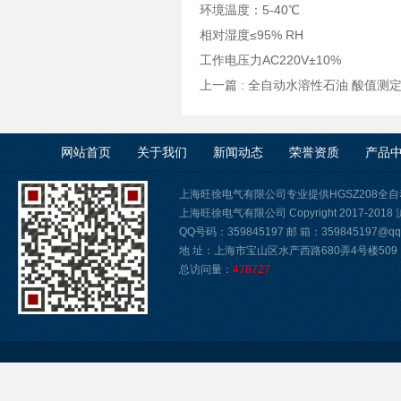
环境温度：5-40℃
相对湿度≤95% RH
工作电压力AC220V±10%
上一篇 :
全自动水溶性石油 酸值测定
网站首页
关于我们
新闻动态
荣誉资质
产品
上海旺徐电气有限公司专业提供HGSZ208
上海旺徐电气有限公司 Copyright 2017-2018
QQ号码：359845197 邮 箱：359845197@qq.
地 址：上海市宝山区水产西路680弄4号楼509
总访问量：
478727