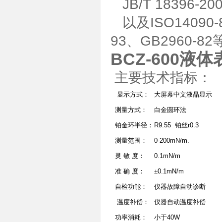
JB/T 18396
以及ISO14090-8
93、GB2960-8
BCZ-600液
主要技术指标：
显示方式：
大屏幕中文液晶显示
测量方式：
白金圆环法
铂金环半径：
R9.55 铂丝r0.3
测量范围：
0-200mN/m.
灵 敏 度：
0.1mN/m
准 确 度：
±0.1mN/m
自检功能：
仪器故障自动诊断
温度补偿：
仪器自动温度补偿
功率消耗：
小于40W