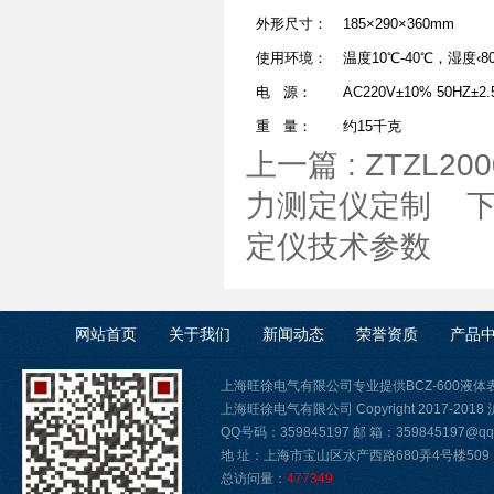
外形尺寸：
185×290×360mm
使用环境：
温度10℃-40℃，湿度‹8
电 源：
AC220V±10% 50HZ±2.
重 量：
约15千克
上一篇 :
ZTZL2
力测定仪定制
下
定仪技术参数
网站首页
关于我们
新闻动态
荣誉资质
产品
上海旺徐电气有限公司专业提供BCZ-600液
上海旺徐电气有限公司 Copyright 2017-2018
QQ号码：359845197 邮 箱：359845197@qq.
地 址：上海市宝山区水产西路680弄4号楼509
总访问量：
477349