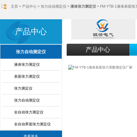
主页
>
产品中心
>
张力自动测定仪
>
液体张力测定仪
> FM-YTB-1液体表
产品中心
产品中心
张力自动测定仪
液体张力测定仪
表面张力测定仪
张力测定仪
张力自动测定仪
全自动张力测定仪
全自动界面张力测定仪
查看更多