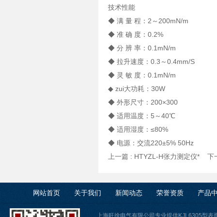
技术性能
◆ 满 量 程：2～200mN/m
◆ 准 确 度：0.2%
◆ 分 辨 率：0.1mN/m
◆ 拉升速度：0.3～0.4mm/S
◆ 灵 敏 度：0.1mN/m
◆ zui大功耗：30W
◆ 外形尺寸：200×300
◆ 适用温度：5～40℃
◆ 适用湿度：≤80%
◆ 电源：交流220±5% 50Hz
上一篇 :
HTYZL-H张力测定仪*
下一
网站首页
关于我们
新闻动态
荣誉资质
产品
上海旺徐电气有限公司专业提供KJL6305型