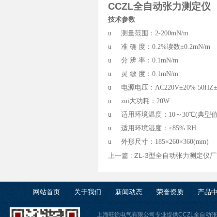
CCZL全自动张力测定仪
技术参数
u
测量范围：2-200mN/m
u
准 确 度：
0.2%
读数±0.2
mN/m
u
分 辨 率：0.1mN/m
u
灵 敏 度：0.1mN/m
u
电源电压：AC220V±20% 50HZ±
u
zui大功耗：20W
u
适用环境温度：10～30℃
(
典型值
u
适用环境湿度：≤85% RH
u
外形尺寸：185×260×360
(mm)
上一篇 :
ZL-3型全自动张力测定仪
网站首页
关于我们
新闻动态
荣誉资质
产品
上海旺徐电气有限公司专业提供CCZL全自动