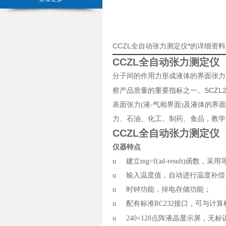
CCZL全自动张力测定仪*的详细资
CCZL全自动张力测定仪
分子间的作用力形成液体的界面张力
SCZL2
察产品质量的重要指标之一。
表面张力(液-气相界面)及液体的界
力、石油、化工、制药、食品，教学
CCZL全自动张力测定仪
仪器特点
u
建立mg=f(ad-result)函
u
输入温度值，自动进行温度补偿
u
时钟功能，掉电存储功能；
u
配有标准RC232接口，可与计
u
240×128
点阵
液晶显示屏，无标