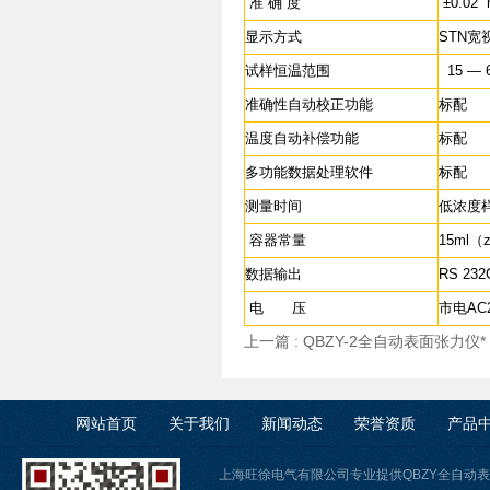
准 确 度
±0.02
显示方式
STN
试样恒温范围
15 —
准确性自动校正功能
标配
温度自动补偿功能
标配
多功能数据处理软件
标配
测量时间
低浓度样
容器常量
15ml（
数据输出
RS 23
电 压
市电AC2
上一篇 :
QBZY-2全自动表面张力仪*
网站首页
关于我们
新闻动态
荣誉资质
产品
上海旺徐电气有限公司专业提供QBZY全自动