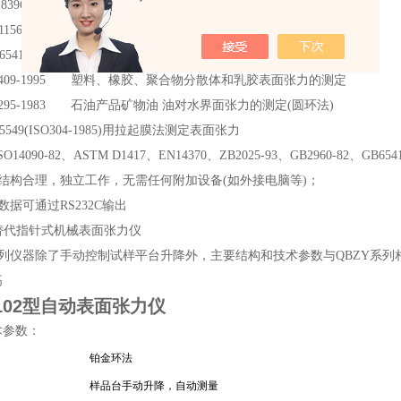
18396-2001 天然乳胶 环法测定表面张力
 1156-95 合成乳胶 表面张力测定法
 6541 - 86 石油产品油对水界面张力测定法(圆环法)
1409-1995 塑料、橡胶、聚合物分散体和乳胶表面张力的测定
6295-1983 石油产品矿物油 油对水界面张力的测定(圆环法)
5549(ISO304-1985)用拉起膜法测定表面张力
4090-82、ASTM D1417、EN14370、ZB2025-93、GB2960-82、GB65
仪器结构合理，独立工作，无需任何附加设备(如外接电脑等)；
试数据可通过RS232C输出
可*替代指针式机械表面张力仪
本系列仪器除了手动控制试样平台升降外，主要结构和技术参数与QBZY系
高
-102型自动表面张力仪
术参数：
铂金环法
样品台手动升降，自动测量