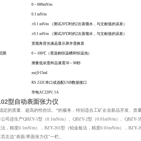
0－600mN/m
0.1 mN/m
±0.1 mN/m （测试20℃时的2次蒸馏水，与文献值的误差）
±0.1 mN/m （测试20℃时的2次蒸馏水，与文献值的误差）
宽视角背光液晶显示屏并需换算
范围
0～100℃（需选购恒温槽和恒温池）
测量低浓度样品液需30－90秒
zui少15ml
RS 232C串口或选配USB数据接口
市电AC220V, 1A
-102型自动表面张力仪
、稳定的质量、超高的性价比、*的服务，特别适合工矿企业新品开发、质
司还生产QBZY-1型（0.1mN/m）、QBZY-2型（0.01mN/m）、QBZY-3型（
法，精度0.1mN/m），BZY-201型（铂金板法，精度0.01mN/m），BZY-
页左边“表面/界面张力仪”一栏。