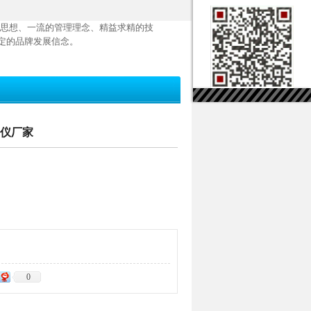
思想、一流的管理理念、精益求精的技
定的品牌发展信念。
力仪厂家
间归零，零位稳定无漂移；
0
、重复性*；