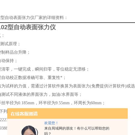
102型自动表面张力仪厂家的详细资料：
-102型自动表面张力仪
点：
环测试原理；
动控制样品台升降；
值自动保持；
量程清零，一键完成，瞬间归零，零位稳定无漂移；
量程自动校正数据准确可靠、重复性*；
示值为试样的力值，需通过计算软件换算为表面张力(免费提供计算软件)
准确测试不同液体的界面张力，如油/水界面等；
金环丝半径为0.185mm，环半径为9.55mm，环周长为60mm；
符合下列国内、标准：
22237-2008 表面活性剂 表面张力的测定
欢迎您！
9388 - 2002 界面张力仪技术条件
来自局域网的朋友！有什么可以帮助您的
吗？