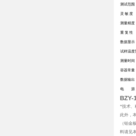
测试范围
灵 敏 度
测量精度
重 复 性
数据显示
试样温度
测量时间
容器常量
数据输出
电 源
BZY
*技术
此外，本公
（铂金板
料请见本