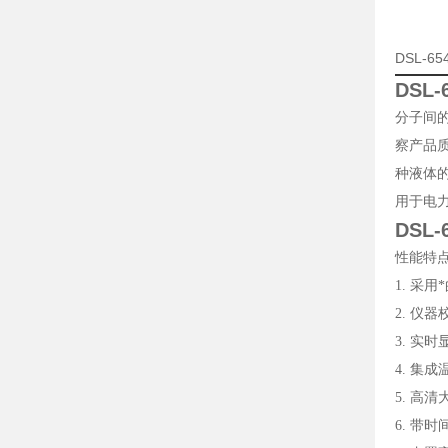
DSL-
DSL
分子间
察产品质
种液体的
用于电
DSL
性能特
1. 采
2. 
3. 实
4. 集
5. 高
6. 带