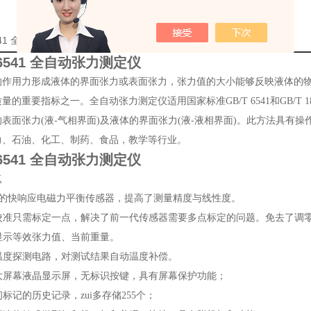
6541 全自动张力测定仪厂家的详细资料：
-6541 全自动张力测定仪
的作用力形成液体的界面张力或表面张力，张力值的大小能够反映液体的
量的重要指标之一。全自动张力测定仪适用国家标准GB/T 6541和GB/T 
表面张力(液-气相界面)及液体的界面张力(液-液相界面)。此方法具有
力、石油、化工、制药、食品，教学等行业。
-6541 全自动张力测定仪
点
用*的快响应电磁力平衡传感器，提高了测量精度与线性度。
仪器校准只需标定一点，解决了前一代传感器需要多点标定的问题。免去了调
时显示等效张力值、当前重量。
成温度探测电路，对测试结果自动温度补偿。
清大屏幕液晶显示屏，无标识按键，具有屏幕保护功能；
时间标记的历史记录，zui多存储255个；