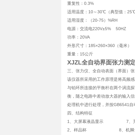
重复性：0.3%
适用温度：10～30℃（典型值：2
适用湿度：（20-75）%RH
电源：交流电220V±5% 50
功率：20VA
外形尺寸：185×260×360（毫米）
重量：15公斤
XJZL全自动界面张力测
三、张力仪、全自动表面（界面）张
该仪器所采用的工作原理是将高频感
与铂环所连接的平衡杆在两个涡流探
衡，随之电路中差动放大器的输入信
处理机中进行处理，并按GB6541
四、结构特征
1、大屏幕液晶显示 7、无
2、样品杯 8、机脚:调