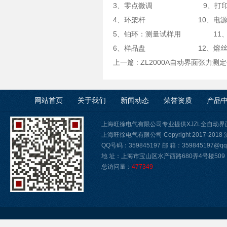
3、零点微调 9、打印机
4、环架杆 10、电源
5、铂环：测量试样用 11、
6、样品盘 12、熔丝盒 
上一篇 :
ZL2000A自动界面张力测
网站首页
关于我们
新闻动态
荣誉资质
产品
上海旺徐电气有限公司专业提供XJZL全自动
上海旺徐电气有限公司 Copyright 2017-2018
QQ号码：359845197 邮 箱：359845197@qq.
地 址：上海市宝山区水产西路680弄4号楼509
总访问量：
477349