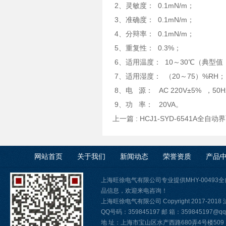
2、灵敏度： 0.1mN/m；
3、准确度： 0.1mN/m；
4、分辩率： 0.1mN/m；
5、重复性： 0.3%；
6、适用温度： 10～30℃（典型值
7、适用湿度： （20～75）%RH；
8、电 源： AC 220V±5% ，50H
9、功 率： 20VA。
上一篇 :
HCJ1-SYD-6541A全
网站首页
关于我们
新闻动态
荣誉资质
产品
上海旺徐电气有限公司专业提供MHY-0049
品信息，欢迎来电咨询！
上海旺徐电气有限公司 Copyright 2017-2018
QQ号码：359845197 邮 箱：359845197@qq.
地 址：上海市宝山区水产西路680弄4号楼509