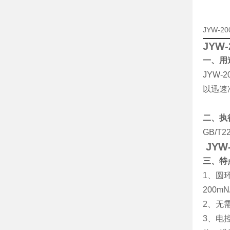
JYW-
JYW
一、用
JYW
以迅速
二、执
GB/T2
JY
三、特
1、圆
200
2、无
3、电