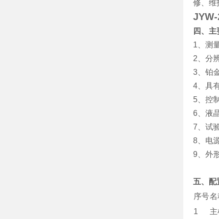
修、维
JYW
四、主
1、测量
2、分辨
3、铂金
4、具
5、控
6、液
7、试
8、电源
9、外形
五、配
序号
名
1
主