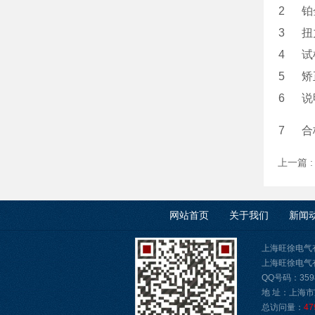
2
铂
3
扭
4
试
5
矫
6
说
7
合
上一篇 
网站首页
关于我们
新闻
上海旺徐电气
上海旺徐电气有限公
QQ号码：3598
地 址：上海市
总访问量：
47