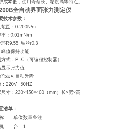
护成本低，使用寿命长、精度高等特点。
-200B全自动界面张力测定仪
要技术参数：
范围：0-200N/m
率：0.01mN/m
环R9.55 铂丝r0.3
有峰值保持功能
制方式：PLC（可编程控制器）
晶显示张力值
验托盘可自动升降
：220V 50HZ
尺寸：230×450×400（mm）长×宽×高
置清单：
称
单位
数量
备注
机
台
1