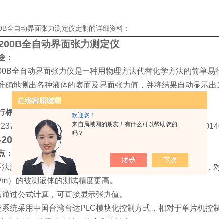
200B全自动界面张力测定仪定制的详细资料：
-200B全自动界面张力测定仪
途：
-200B全自动界面张力仪是一种用物理方法代替化学方法的简单
准确地测出各种液体的表面及界面张力值，并将结果自动显示出
行标准：
欢迎您！
来自局域网的朋友！有什么可以帮助您的
2237、JB/T9388、JB/T18396、SH/T1156、GB/T6541、ISO1
吗？
W-200B全自动界面张力测定仪
点：
环法测试，相对于板法，测试方法经过多年验证，使用更广泛，对
mN/m）的被测液体的测试精度更高。
需通过公式计算，可直接显示张力值。
控系统采用中国台湾台达PLC模块化控制方式，相对于单片机控