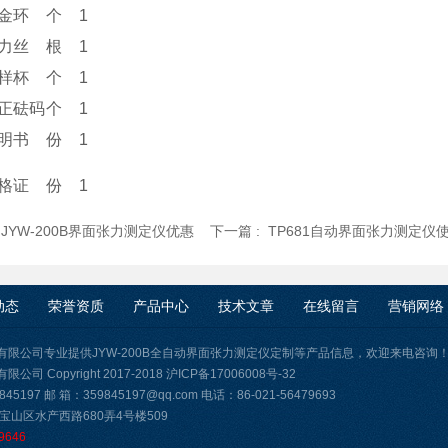
金环
个
1
力丝
根
1
样杯
个
1
正砝码
个
1
明书
份
1
格证
份
1
:
JYW-200B界面张力测定仪优惠
下一篇 :
TP681自动界面张力测定仪
动态
荣誉资质
产品中心
技术文章
在线留言
营销网络
有限公司专业提供JYW-200B全自动界面张力测定仪定制等产品信息，欢迎来电咨询
司 Copyright 2017-2018
沪ICP备17006008号-32
45197 邮 箱：359845197@qq.com 电话：86-021-56479693
宝山区水产西路680弄4号楼509
9646