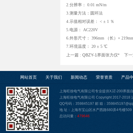
2.分辨率： 0.01 mN/m
3.测量方法：圆环法
4.示值相对误差： < ± 1 ％
5.电源： AC220V
6.外形尺寸： 396mm （长）× 219mm
7.环境温度： 20 ± 5 ℃
上一篇 :
QBZY-1界面张力仪*
下一篇
网站首页
关于我们
新闻动态
荣誉资质
产品
上海旺徐电气有限公司专业提供XJZ-200界
上海旺徐电气有限公司 Copyright 2017-2018
QQ号码：359845197 邮 箱：359845197@qq.
地 址：上海市宝山区水产西路680弄4号楼509
总访问量：
479646