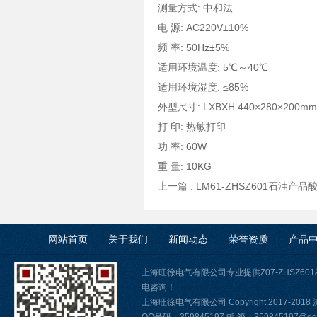
测量方式: 中和法
电 源: AC220V±10%
频 率: 50Hz±5%
适用环境温度: 5℃～40℃
适用环境湿度: ≤85%
外型尺寸: LXBXH 440×280×200mm
打 印: 热敏打印
功 率: 60W
重 量: 10KG
上一篇 :
LM61-ZHSZ601石油产
网站首页
关于我们
新闻动态
荣誉资质
产品
上海旺徐电气有限公司专业提供Z07-ZHSZ
电咨询！
上海旺徐电气有限公司 Copyright 2017-2018