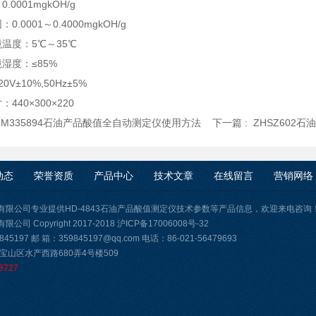
.0001mgkOH/g
0.0001～0.4000mgkOH/g
温度：5℃～35℃
湿度：≤85%
0V±10%,50Hz±5%
440×300×220
:
M335894石油产品酸值全自动测定仪使用方法
下一篇 :
ZHSZ602
动态
荣誉资质
产品中心
技术文章
在线留言
营销网络
有限公司专业提供HD-4843石油产品酸值测定仪技术参数等产品信息，欢迎来电咨询
司 Copyright 2017-2018
沪ICP备17006008号-32
45197 邮 箱：359845197@qq.com 电话：86-021-56479693
宝山区水产西路680弄4号楼509
8727