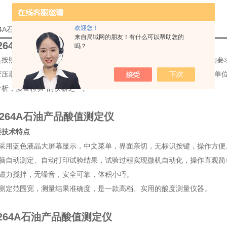
欢迎您！
264A石油产品酸值测定仪使用方法的详细资料：
来自局域网的朋友！有什么可以帮助您的
-264A石油产品酸值测定仪
吗？
按照中华人民共和国标准GB/T 264《石油产品酸值测定法》所规定的
变压器油、汽轮机油酸值的测定，可以满足石油炼油厂，发电厂和科研单
分析，质量检验*的仪器之一。
-264A石油产品酸值测定仪
要技术特点
器采用蓝色液晶大屏幕显示，中文菜单，界面亲切，无标识按键，操作方便
电脑自动测定、自动打印试验结果，试验过程实现微机自动化，操作直观简
用磁力搅拌，无噪音，安全可靠，体积小巧。
值测定范围宽，测量结果准确度，是一款高档、实用的酸度测量仪器。
-264A石油产品酸值测定仪