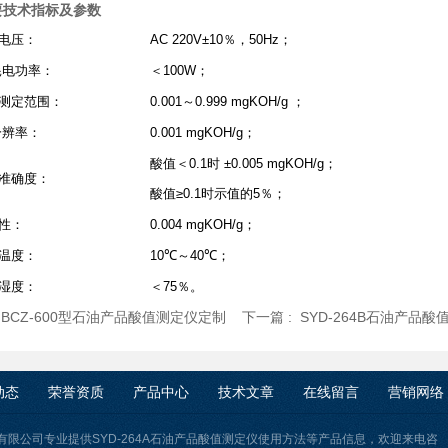
要技术指标及参数
电压：
AC 220V±10％，50Hz；
耗电功率：
＜100W；
测定范围：
0.001～0.999 mgKOH/g ；
分辨率：
0.001 mgKOH/g；
酸值＜0.1时 ±0.005 mgKOH/g；
准确度：
酸值≥0.1时示值的5％；
性：
0.004 mgKOH/g；
温度：
10℃～40℃；
湿度：
＜75％。
:
BCZ-600型石油产品酸值测定仪定制
下一篇 :
SYD-264B石油产品
动态
荣誉资质
产品中心
技术文章
在线留言
营销网络
有限公司专业提供SYD-264A石油产品酸值测定仪使用方法等产品信息，欢迎来电咨