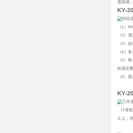
值加液
KY-
特征
（1）W
（2）
（3）
（4）
（5）
的滴定
（6）
KY-
工作
计算机
之上，