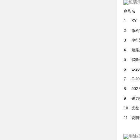
包装
序号
名
1
KY—
2
微机
3
串行
4
短路
5
保险
6
E-2
7
E-2
8
902
9
磁力
10
光盘
11
说明
用途