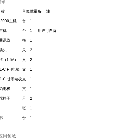
清单
 称
单位
数量
备 注
2000主机
台
1
主机
台
1
用户可自备
通讯线
根
1
插头
只
2
丝（1.5A）
只
2
01-C PH电极
支
1
01-C 甘汞电极
支
1
 铂电极
支
1
搅拌子
只
2
张
1
书
份
1
/应用领域