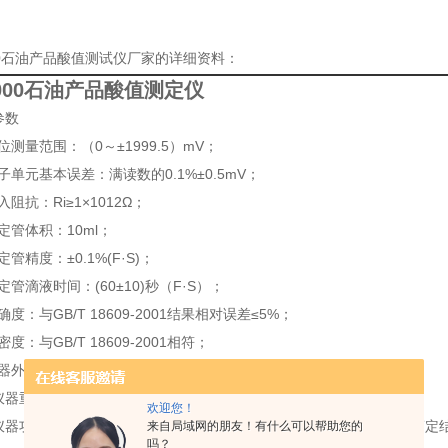
000石油产品酸值测试仪厂家的详细资料：
2000石油产品酸值测定仪
参数
位测量范围：（0～±1999.5）mV；
子单元基本误差：满读数的0.1%±0.5mV；
阻抗：Ri≥1×1012Ω；
定管体积：10ml；
管精度：±0.1%(F·S)；
定管滴液时间：(60±10)秒（F·S）；
度：与GB/T 18609-2001结果相对误差≤5%；
度：与GB/T 18609-2001相符；
器外形尺寸：L×B×H，mm：350×280×178；
仪器重量(主机)：10Kg；
欢迎您！
）仪器功能：自动终点判别；自动滤除假终点；滴定结果与数据存贮；滴定
来自局域网的朋友！有什么可以帮助您的
吗？