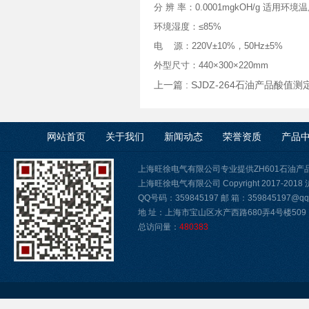
分 辨 率：0.0001mgkOH/g 适用环境
环境湿度：≤85%
电 源：220V±10%，50Hz±5%
外型尺寸：440×300×220mm
上一篇 :
SJDZ-264石油产品酸值
网站首页
关于我们
新闻动态
荣誉资质
产品
上海旺徐电气有限公司专业提供ZH601石油
上海旺徐电气有限公司 Copyright 2017-2018
QQ号码：359845197 邮 箱：359845197@qq.
地 址：上海市宝山区水产西路680弄4号楼509
总访问量：
480383