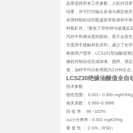
晶屏选择所有工作参数，人机对话界
结果，并可打印输出多项与测定相关
采用特制的试剂瓶盛装萃取液和中和
料瓶贮存，*避免了苛性钾与玻璃反
汽对中和液浓度的影响，更不会发生
无需用手接触有机溶剂，减少了化学
根据用户需求，LCS101型油酸值测
微机控制自动完成加液、搅拌、滴定
便，油样平均分析周期为2分钟左右
LCSZ30绝缘油酸值全自
技术参数
线性范围： 0.001~ 0.900 mgKOH/
相关系数： 0.999~0.9998
回 收 率： 99 ~102%
zui小分辨率：0.001 mgKOH/g
重 复 性 ： 2~5%（RSD）