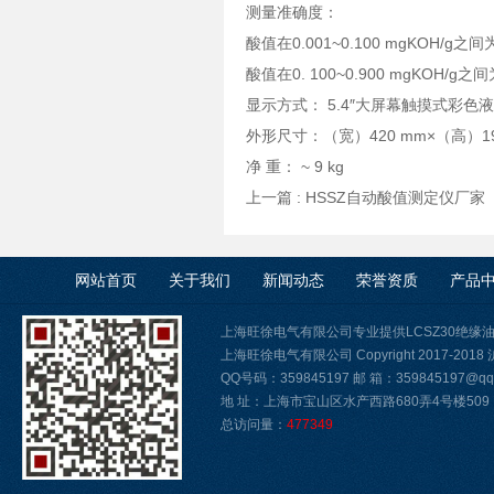
测量准确度：
酸值在0.001~0.100 mgKOH/g之间为 
酸值在0. 100~0.900 mgKOH/g
显示方式： 5.4″大屏幕触摸式彩
外形尺寸：（宽）420 mm×（高）19
净 重： ~ 9 kg
上一篇 :
HSSZ自动酸值测定仪厂家
网站首页
关于我们
新闻动态
荣誉资质
产品
上海旺徐电气有限公司专业提供LCSZ30绝缘
上海旺徐电气有限公司 Copyright 2017-2018
QQ号码：359845197 邮 箱：359845197@qq.
地 址：上海市宝山区水产西路680弄4号楼509
总访问量：
477349