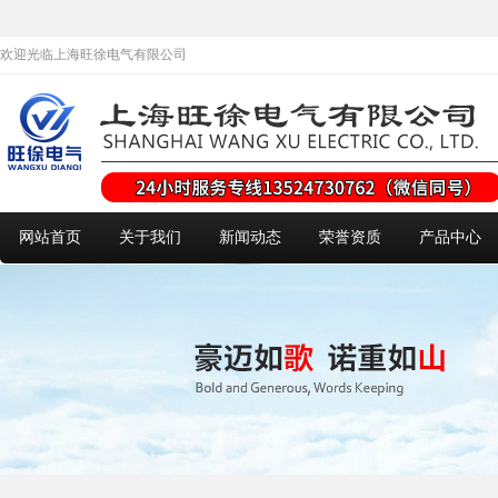
欢迎光临上海旺徐电气有限公司
网站首页
关于我们
新闻动态
荣誉资质
产品中心