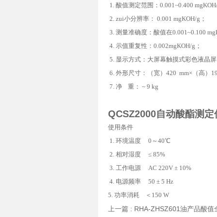
1.
酸值测定范围：
0.001~0.400 mgKOH
2.
zui小分辨率：
0.001 mgKOH/g
；
3.
测量准确度：酸值在
0.001~0.100 m
4.
示值重复性：
0.002mgKOH/g
；
5.
显示方式：大屏幕触摸式彩色液晶屏
6.
外形尺寸：（宽）
420 mm
×
（高）
1
7.
净
重：
~ 9 kg
QCSZ2000自动酸酯测定
使用条件
1.
环境温度
0
～
40℃
2.
相对湿度
≤ 85%
3.
工作电源
AC 220V ± 10%
4.
电源频率
50 ± 5 Hz
5.
功率消耗
＜
150 W
上一篇 :
RHA-ZHSZ601油产品