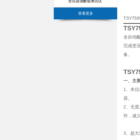
变压器油酸值测试仪
查看更多
TSY7
TSY
全自动酸
完成变
备。
TSY
一、主
1、本
器。
2、无
作，减少
3、超