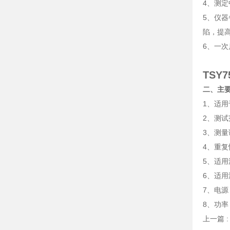
4、测
5、仪
陷，提
6、一
TSY
二、主
1、适用于
2、测试范
3、测量误
4、重复性
5、适用
6、适用
7、电源：
8、功率
上一篇 