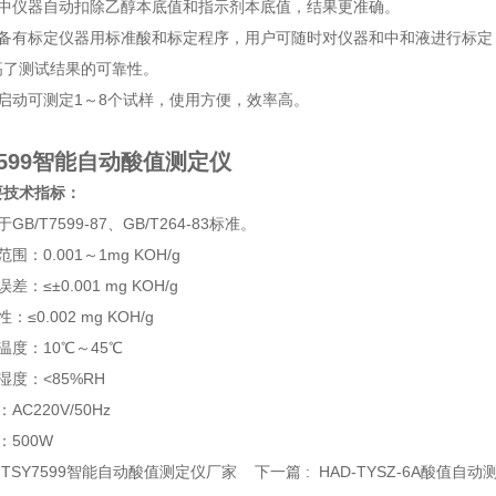
定中仪器自动扣除乙醇本底值和指示剂本底值，结果更准确。
器备有标定仪器用标准酸和标定程序，用户可随时对仪器和中和液进行标定
高了测试结果的可靠性。
次启动可测定1～8个试样，使用方便，效率高。
7599智能自动酸值测定仪
要技术指标：
GB/T7599-87、GB/T264-83标准。
围：0.001～1mg KOH/g
差：≤±0.001 mg KOH/g
：≤0.002 mg KOH/g
温度：10℃～45℃
湿度：<85%RH
AC220V/50Hz
：500W
:
TSY7599智能自动酸值测定仪厂家
下一篇 :
HAD-TYSZ-6A酸值自