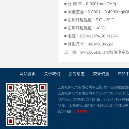
■ 分 辨 率：0.0001mgkOH/g
■ 测量范围：0.0001～0.4000mgkO
■ 适用环境温度：5℃～35℃
■ 适用环境湿度：≤85%
■ 电源：220V±10%,50Hz±5%
■ 外形尺寸：440×300×220
上一篇 :
GY-1065DB自动酸值测
网站首页
关于我们
新闻动态
荣誉资质
产品
上海旺徐电气有限公司专业提供SX自动酸值测
上海旺徐电气有限公司 Copyright 2017-2018
QQ号码：359845197 邮 箱：359845197@qq.
地 址：上海市宝山区水产西路680弄4号楼509
总访问量：
480383