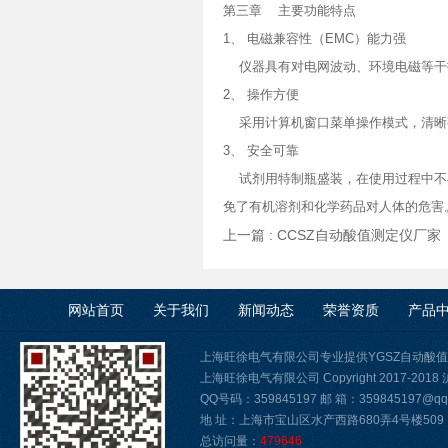
第三章 主要功能特点
1、 电磁兼容性（EMC）能力强
仪器具有对电网波动、环境电磁等干扰，
2、 操作方便
采用计算机窗口菜单操作模式，清晰
3、 安全可靠
试剂用特制瓶盛装，在使用过程中不与
免了有机溶剂和化学药品对人体的危害
上一篇 :
CCSZ自动酸值测定仪厂家
网站首页
关于我们
新闻动态
荣誉资质
产品
上海旺徐电气有限公司专业提供YGSZ自动酸
上海旺徐电气有限公司 Copyright 2017-2018
QQ号码：359845197 邮 箱：359845197@qq.
地 址：上海市宝山区水产西路680弄4号楼509
总访问量：
479646