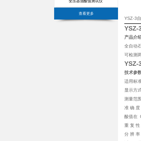
变压器油酸值测试仪
查看更多
YSZ-
YSZ
产品介
全自动
可检测
YSZ
技术参
适用标准 
显示方
测量范围 
准 确 度
酸值在 
重 复 性 
分 辨 率 