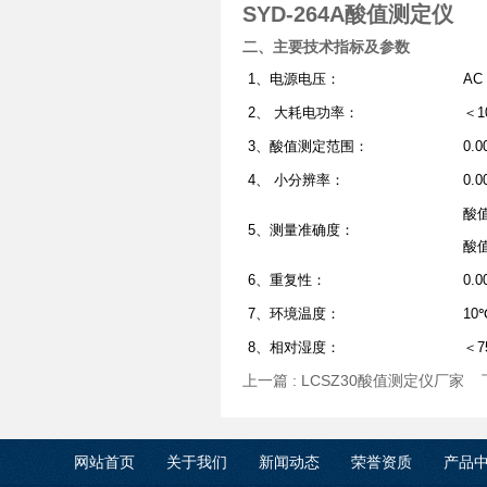
SYD-264A酸值测定仪
二、主要技术指标及参数
1、电源电压：
AC 
2、 大耗电功率：
＜1
3、酸值测定范围：
0.0
4、 小分辨率：
0.0
酸值＜
5、测量准确度：
酸值
6、重复性：
0.0
7、环境温度：
10
8、相对湿度：
＜7
上一篇 :
LCSZ30酸值测定仪厂家
下
网站首页
关于我们
新闻动态
荣誉资质
产品