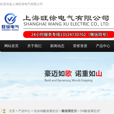
欢迎光临上海旺徐电气有限公司
网站首页
关于我们
新闻动态
荣誉资质
产品中心
主页
>
产品中心
>
全自动酸值测定仪
>
酸值测定仪
> SX酸值测定仪*