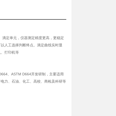
通）滴定单元，仪器测定精度更高，更稳定
可以人工选择判断终点。滴定曲线实时显
机、打印机等
9、D664、ASTM D664开发研制，主要适用
于电力、石油、化工、高校、商检及科研等