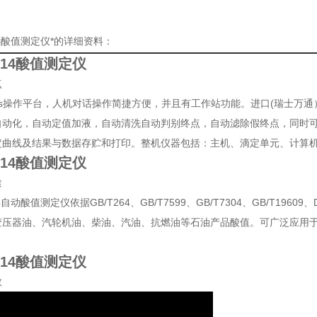
514酸值测定仪*的详细资料：
1514酸值测定仪
点
ows操作平台，人机对话操作简捷方便，并且有工作站功能。进口(瑞士万
自动化，自动定值加液，自动清洗自动判别终点，自动滤除假终点，同时
定曲线及结果与数据存贮和打印。整机仪器包括：主机、滴定单元、计算
1514酸值测定仪
途
14自动酸值测定仪依据GB/T264、GB/T7599、GB/T7304、GB/T1960
变压器油、汽轮机油、柴油、汽油、抗燃油等石油产品酸值。可广泛应用
1514酸值测定仪
数
GB/T264、GB/T7599、GB/T7304、