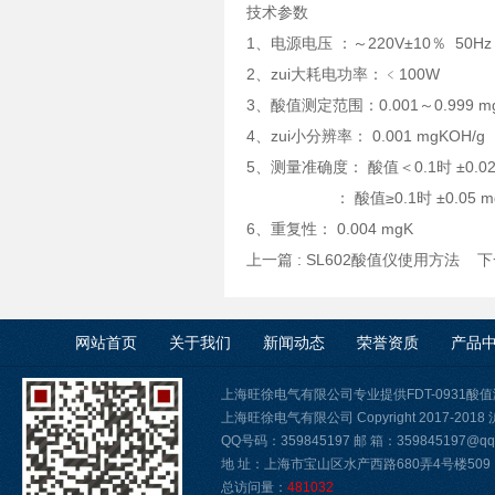
技术参数
1、电源电压 ：～220V±10％ 50Hz
2、zui大耗电功率：﹤100W
3、酸值测定范围：0.001～0.999 mg
4、zui小分辨率： 0.001 mgKOH/g
5、测量准确度： 酸值＜0.1时 ±0.02 
： 酸值≥0.1时 ±0.05 mg
6、重复性： 0.004 mgK
上一篇 :
SL602酸值仪使用方法
下一
网站首页
关于我们
新闻动态
荣誉资质
产品
上海旺徐电气有限公司专业提供FDT-0931
上海旺徐电气有限公司 Copyright 2017-2018
QQ号码：359845197 邮 箱：359845197@qq.
地 址：上海市宝山区水产西路680弄4号楼509
总访问量：
481032