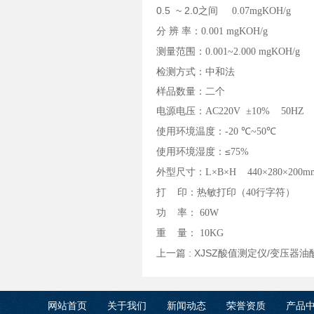
0.5 ~ 2.0
之间
0.07mgKOH/g
分 辨 率：
0.001 mgKOH/g
测量范围：
0.001~2.000 mgKOH/g
检测方式：中和法
样品数量：二个
电源电压：
AC220V
±
10% 50HZ
使用环境温度：
-20
℃
~50
℃
使用环境湿度：≤
75%
外型尺寸：
L
×
B
×
H 440
×
280
×
200m
打 印：热敏打印（
40
行字符）
功 率：
60W
重 量：
10KG
上一篇 :
XJSZ酸值测定仪/变压器
网站首页
关于我们
新闻动态
荣誉资质
产品