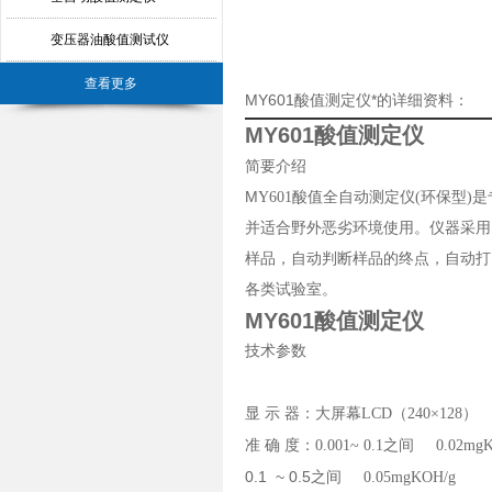
变压器油酸值测试仪
查看更多
MY601酸值测定仪*的详细资料：
MY601酸值测定仪
简要介绍
M
Y601酸值全自动测定仪
(
环保型
)
是
并适合野外恶劣环境使用。仪器采用
样品，自动判断样品的终点，自动打
各类试验室。
MY601酸值测定仪
技术参数
显 示 器：大屏幕
LCD
（
240
×
128
）
准 确 度：
0.001~ 0.1
之间
0.02mg
0.1 ~ 0.5
之间
0.05mgKOH/g