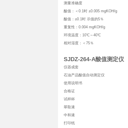
测量准确度
酸值：＜0.1时 ±0.005 mgKOH/g
酸值：≥0.1时 示值的5％
重复性：0.004 mgKOH/g
环境温度：10℃～40℃
相对湿度：＜75％
SJDZ-264-A酸值测定仪
仪器成套
石油产品酸值自动测定仪
使用说明书
合格证
试样杯
翠取液
中和液
打印纸