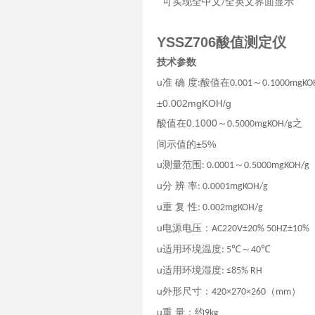
可实现全中文
全英文界面显示
/
YSSZ706酸值测定仪
技术参数
u
准 确 度
酸值在
～
:
0.001
0.1000mgKO
±0.002mgKOH/g
0.1000
酸值在
～
之
0.5000mgKOH/g
±5%
间示值的
u
测量范围
～
: 0.0001
0.5000mgKOH/g
u
分 辨 率
: 0.0001mgKOH/g
u
重 复 性
: 0.002mgKOH/g
u
电源电压：
AC220V±20% 50HZ±10%
u
适用环境温度
～
: 5℃
40℃
u
适用环境湿度
: ≤85% RH
u
外形尺寸：
（
）
420×270×260
mm
u
重 量：约
9kg