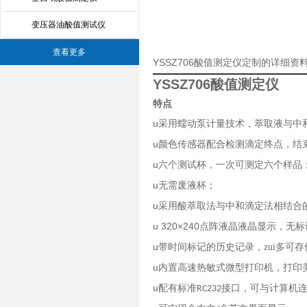
变压器油酸值测试仪
查看更多
YSSZ706酸值测定仪定制的详细资
YSSZ706酸值测定仪
特点
u
采用蠕动泵计量技术，萃取液与中
u
颜色传感器配合检测滴定终点，结
u
六个测试杯，一次可测定六个样品
u
无需废液杯；
u
采用酸萃取法与中和滴定法相结合
u 320×240
点阵液晶液晶显示，无标
u
带时间标记的历史记录，zui多可存
u
内置高速热敏式微型打印机，打印
u
配有标准
接口，可与计算机
RC232