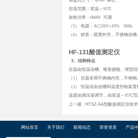
浴盖孔尺寸：Ф
100
两孔
控温范围：室温～
95℃
加热功率：
600W
可调
（5）
电源：AC
220V±10% 50Hz
（6）
材质：喷塑外壳，不锈钢浴槽
HF-131酸值测定仪
3、结构特点
仪器由恒温浴槽、锥形烧瓶、球型回
（1）
仪器采用不锈钢内壳，
不锈钢
（2）
恒温浴由浴槽和温度控制装置
温度由调压器调节，
由
室温～95℃
上一篇 :
HTSZ-6A型酸值测定仪技
网站首页
关于我们
新闻动态
荣誉资质
产品