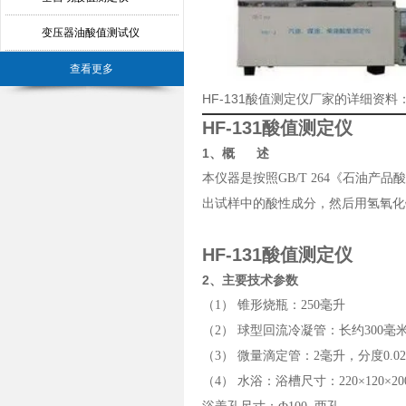
变压器油酸值测试仪
查看更多
HF-131酸值测定仪厂家的详细资料
HF-131酸值测定仪
1、概
述
本仪器是按照GB/T 264《石油
出试样中的酸性成分，然后用氢氧化
HF-131酸值测定仪
2、主要技术参数
（1）
锥形烧瓶：
250
毫升
（2）
球型回流冷凝管：长约
300
毫
（3）
微量滴定管：
2
毫升，分度
0.02
（4）
水浴：浴槽尺寸：
220
×
120×2