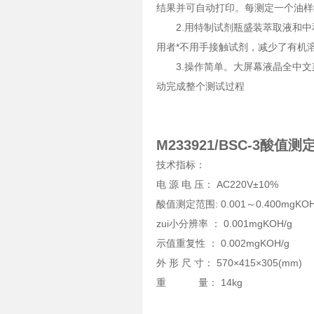
结果并可自动打印。每测定一个油样约
2.用特制试剂瓶盛装萃取液和中
用者*不用手接触试剂，减少了有机
3.操作简单。大屏幕液晶全中文
动完成整个测试过程
M233921/BSC-3酸值测
技术指标：
电 源 电 压： AC220V±10%
酸值测定范围: 0.001～0.400mgKOH
zui小分辨率 ： 0.001mgKOH/g
示值重复性 ： 0.002mgKOH/g
外 形 尺 寸： 570×415×305(mm)
重 量： 14kg