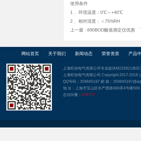
使用条件
1 、环境温度：0℃～+40℃
2 、相对湿度：＜75%RH
上一篇 :
890BOD酸值测定仪优惠
下
网站首页
关于我们
新闻动态
荣誉资质
产品
上海旺徐电气有限公司专业提供M233921/B
上海旺徐电气有限公司 Copyright 2017-2018
QQ号码：359845197 邮 箱：359845197@qq.
地 址：上海市宝山区水产西路680弄4号楼509
总访问量：
478727