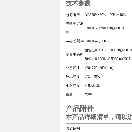
技术参数
电源电压
AC220V±20%，50Hz±10%
酸值测定范
0.0001～0.50000mgKOH/g
围
zui小分辨率
0.0001 mgKOH/g
酸值在0.001～0.1000 mgKO
测量准确度
酸值在0.1000～0.5000 mgK
外形尺寸
420×270×260 (mm)
环境温度
5℃～40℃
相对湿度
＜85% RH
重量
约9Kg
产品附件
本产品详细清单，请以
名称
说明