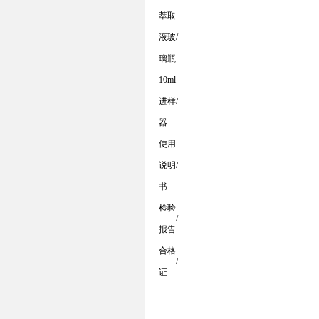
萃取
液玻
/
璃瓶
10ml
进样
/
器
使用
说明
/
书
检验
/
报告
合格
/
证