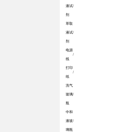
液试
/
剂
萃取
液试
/
剂
电源
/
线
打印
/
纸
洗气
玻璃
/
瓶
中和
液玻
/
璃瓶