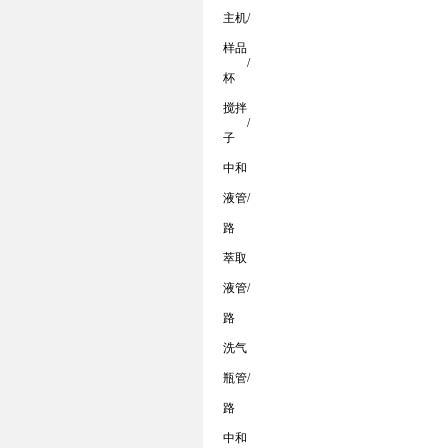
主机
/
样品
/
杯
搅拌
/
子
中和
液管
/
路
萃取
液管
/
路
洗气
瓶管
/
路
中和