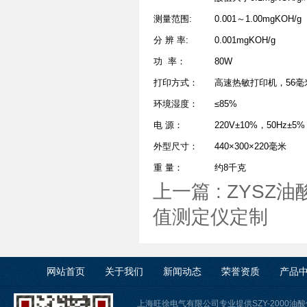
测量范围:
0.001～1.00mgKOH/g
分 辨 率:
0.001mgKOH/g
功 率：
80W
打印方式：
高速热敏打印机，56毫
环境湿度：
≤85%
电 源：
220V±10%，50Hz±5%
外型尺寸：
440×300×220毫米
重 量：
约8千克
上一篇 :
ZYSZ油
值测定仪定制
网站首页
关于我们
新闻动态
荣誉资质
产品
上海旺徐电气有限公司专业提供SZY-2000