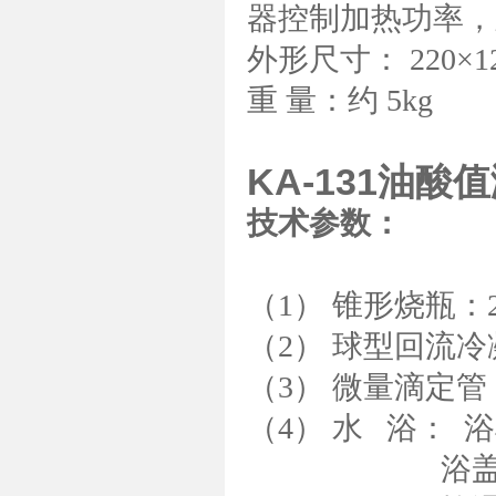
器控制加热功率，
外形尺寸： 220×1
重 量：约 5kg
KA-131油酸
技术参数：
（1） 锥形烧瓶：2
（2） 球型回流冷
（3） 微量滴定管
（4） 水 浴： 浴槽
浴盖孔尺寸：