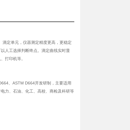
通）滴定单元，仪器测定精度更高，更稳定
可以人工选择判断终点。滴定曲线实时显
机、打印机等。
09、D664、ASTM D664开发研制，主要适用
于电力、石油、化工、高校、商检及科研等