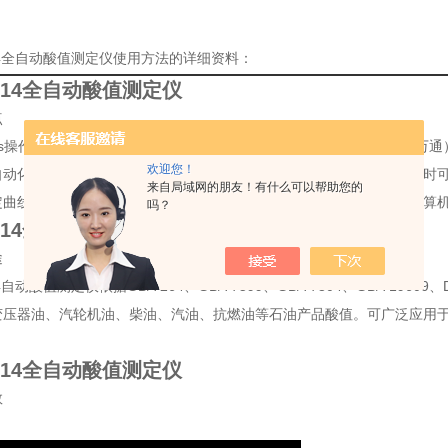
514全自动酸值测定仪使用方法的详细资料：
1514全自动酸值测定仪
点
ows操作平台，人机对话操作简捷方便，并且有工作站功能。进口(瑞士万
欢迎您！
自动化，自动定值加液，自动清洗自动判别终点，自动滤除假终点，同时
来自局域网的朋友！有什么可以帮助您的
定曲线及结果与数据存贮和打印。整机仪器包括：主机、滴定单元、计算
吗？
1514全自动酸值测定仪
途
4
自动酸值测定仪依据
GB/T264、GB/T7599、GB/T7304、GB/T196
变压器油、汽轮机油、柴油、汽油、抗燃油等石油产品酸值。可广泛应用
1514全自动酸值测定仪
数