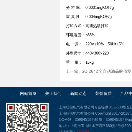
分 辨 率:
0.0001mgKOH/g
重 复 性
0.004mgKOH/g
打印方式：
高速热敏打印
环境湿度：
≤85%
电 源：
220V±10%，50Hz±5%
外型尺寸：
440×300×220
重 量：
16kg
上一篇 :
SC-264Z全自动油品酸值测
网站首页
关于我们
新闻动态
荣誉资质
产品
上海旺徐电气有限公司专业提供BCZ-600型
上海旺徐电气有限公司 Copyright 2017-2018
QQ号码：359845197 邮 箱：359845197@qq.
地 址：上海市宝山区水产西路680弄4号楼509