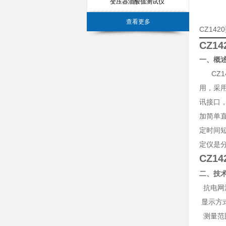
变压器油酸值测试仪
查看更多
CZ14
CZ1
一、
概
CZ14
用，采
讯接口
加简单
定时间
定仪是
CZ1
二、技
抗电网波
显示方
测量范围：