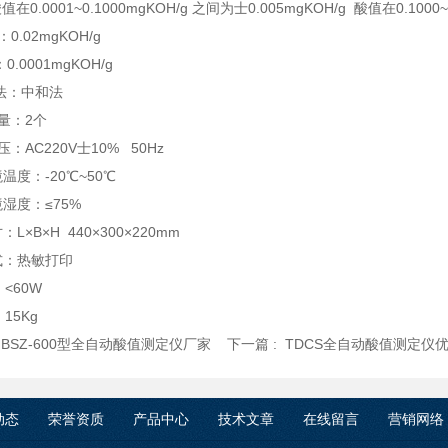
在0.0001~0.1000mgKOH/g 之间为士0.005mgKOH/g 酸值在0.100
.02mgKOH/g
.0001mgKOH/g
法：中和法
量：2个
：AC220V士10% 50Hz
温度：-20℃~50℃
湿度：≤75%
L×B×H 440×300×220mm
式：热敏打印
<60W
15Kg
:
BSZ-600型全自动酸值测定仪厂家
下一篇 :
TDCS全自动酸值测定仪
动态
荣誉资质
产品中心
技术文章
在线留言
营销网络