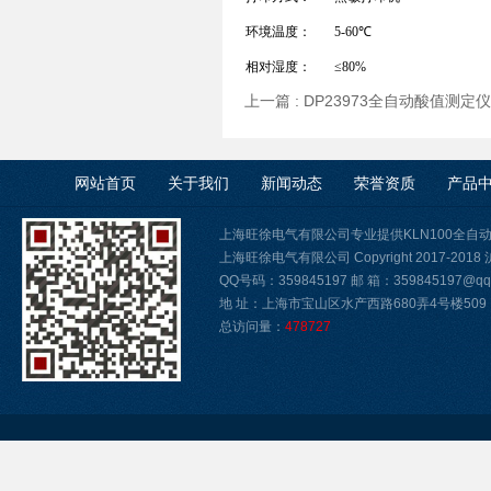
环境温度：
5-60℃
相对湿度：
≤80%
上一篇 :
DP23973全自动酸值测定
网站首页
关于我们
新闻动态
荣誉资质
产品
上海旺徐电气有限公司专业提供KLN100全
上海旺徐电气有限公司 Copyright 2017-2018
QQ号码：359845197 邮 箱：359845197@qq.
地 址：上海市宝山区水产西路680弄4号楼509
总访问量：
478727