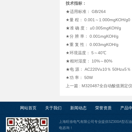
技术指标：
★适用标准： GB/264
★量 程： 0.001～1.000mgKOH/g0
★准 确 度： ±0.005mgKOH/g
★分 辨 率： 0.001mgKOH/g
★重 复 性： 0.003mgKOH/g
★环境温度： 5～40℃
★相对湿度： 10%～80%
★电 源： AC220V±10％ 50Hz±5％
★功 率： 50W
上一篇 :
M320487全自动酸值测定
网站首页
关于我们
新闻动态
荣誉资质
产品
上海旺徐电气有限公司专业提供SZ300A型
电咨询！