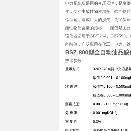
电力系统所采用的变压器油，是发供
化，使油中酸性物质增多。酸性物质
命缩短，造成巨大的损失。为了保证
酸性物质含量的指标——酸值是主要
该仪器适用于GB/T264、GB75
的酸值，广泛应用在化工、电力、铁
BSZ-800型全自动油品
技术参数
显示方式：
320X240点阵中文液晶
酸值在0.001～0.100m
准 确 度:
酸值在0.100～0.500m
酸值在0.500～1.000m
测量范围:
0.001～1.00mgKOH/g
分 辨 率:
0.001mgKOH/g
重 复 性
0.3%
打印方式：
低耗能高速热敏打印机，