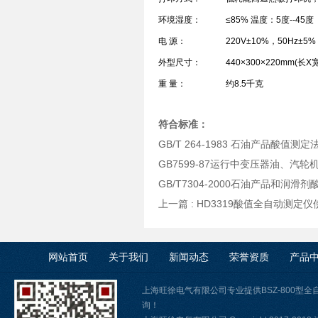
环境湿度：
≤85% 温度：5度--45度
电 源：
220V±10%，50Hz±5%
外型尺寸：
440×300×220mm(长
重 量：
约8.5千克
符合标准：
GB/T 264-1983 石油产品酸值测定
GB7599-87运行中变压器油、汽
GB/T7304-2000石油产品和润滑
上一篇 :
HD3319酸值全自动测定
网站首页
关于我们
新闻动态
荣誉资质
产品
上海旺徐电气有限公司专业提供BSZ-800型
询！