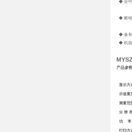
◆ 全
◆ 断电
◆ 备
◆ 机
MY
产品参
显示方
示值重
测量范
分 辨 
功 率
打印方