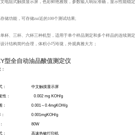
中文电阻式触摸显示屏，色彩鲜艳雅致，参数输入响应准确，显示性能稳定
存储功能，可存储zui近的100个测试结果;
有单杯、三杯、六杯三种机型，适用于单个样品测定和多个样品的连续测
箱设计结构简约合理，体积小巧玲珑，外观典雅大方；
SZY型全自动油品酸值测定仪
数：
式：
中文触摸显示屏
复性：
0.002 mg KOH/g
围：
0.001～0.4mgKOH/g
率：
0.001mgKOH/g
：
80W
式：
高速热敏打印机