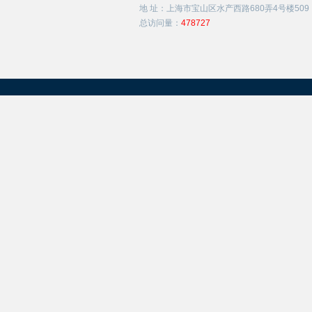
地 址：上海市宝山区水产西路680弄4号楼509
总访问量：
478727