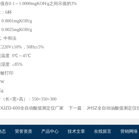
.1～1.0000mgKOH/g之间示值的3%
：6杯
 0.0001mgKOH/g
 0.0025mgKOH/g
量方式: 中和法
C220V±10%，50Hz±5%
温度: 0℃～45℃
度: ≤85%
 热敏打印
5W
Kg
长×宽×高）：550×350×300
:
XJZD-600全自动酸值测定仪厂家
下一篇 :
JHSZ全自动油酸值测定仪
动态
荣誉资质
产品中心
技术文章
在线留言
营销网络