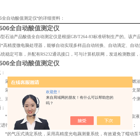
506全自动酸值测定仪*的详细资料：
7506全自动酸值测定仪
506型石油产品酸值全自动测定仪是根据GB/T264-83标准研制生产的。
用*高精度微电脑处理器，能够自动实现多样品自动转换、自动滴定、自动
系统稳定可靠，并配有RS232通讯接口，可与计算机联网，发送检测数据
7506全自动酸值测定仪
点：
采用高精密光电一体化设计，可准确检测变压器油、汽轮机油、抗燃油
采用萃取法中和滴定原理，高度智能化设计，大屏幕液晶显示、中文菜
欢迎您！
来自局域网的朋友！有什么可以帮助您的
液、滴定、搅拌、判断滴定终点、清洗自动管路、打印结果等功能，整个
吗？
预；
*的自标定系统,可对中和液的浓度进行标定、可自动标定并扣除萃取液
度进行标定，大大减少了各种因素造成的测量误差，提高了测量准确性；
*的气压式滴定系统，采用高精度光电藕测量系统，有效避免了蠕动泵