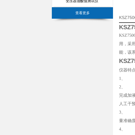
变压器油酸值测试仪
查看更多
KSZ7
KSZ
KSZ7
用，采
能，该
KSZ
仪器特
1、 
2、 
完成加
人工干
3、 
量准确
4、 