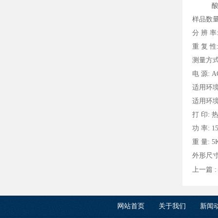
酸值在0
样品数量
分 辨 率:
重 复 性:
测
电 源: A
适用环境
适用环境湿
打 印:
功 率: 1
重 量: 5
外形尺寸（
上一篇 
网站首页
关于我们
新闻