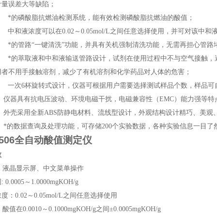
计量误差大等缺陷；
*的磷酸脂抗燃油检测系统，能有效检测磷酸脂抗燃油的酸值；
和液浓度可以在0.02～0.05mol/L之间任意选择使用，并可对该中
*的管路“一键清洗”功能，并具有关机强制清洗功能，无需再担心管路
*的萃取液和中和液输送管路设计，试剂在使用过程中不与空气接触，
用者不用手接触溶剂，减少了有机溶剂和化学药品对人体的危害；
一次6杯旋转式设计，仪器可根据用户需要选择测试样品个数，样品可自
仪器具有抗电压波动、环境电磁干扰，电磁兼容性（EMC）能力强等特点，
 外壳采用全新ABS防静电材料、流线型设计，外观结构设计精巧、美观
 *的数据查询及处理功能，可存储200个实验数据，各种实验信息一目了
7506全自动酸值测定仪
数
器: 液晶显示屏、中文菜单操作
0.0005～1.0000mgKOH/g
：0.02～0.05mol/L之间任意选择使用
 酸值在0.0010～0.1000mgKOH/g之间±0.0005mgKOH/g