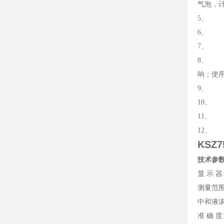
气泡，
5、 
6、 中
7、 
8、 
响；使
9、 
10、 
11、
12、
KSZ
技术参
显 示 
测量范围: 
中和液浓度
准 确 度: