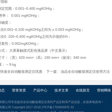
术指标
测定范围：0.001~0.400 mgKOH/g；
辨率： 0.001 mgKOH/g；
量准确度：
001~0.100 mgKOH/g之间为 ± 0.003 mgKOH/g；
 100~0.400 mgKOH/g之间为示值的5%；
重复性：0.002mgKOH/g；
示方式： 大屏幕触摸式彩色液晶屏（中文显示）
尺寸：（宽）420 mm×（高）190 mm×（纵深）340 mm
： ~ 9 kg
:
快速全自动酸值测定仪优惠
下一篇 :
油品全自动酸值测定仪使用方法
动态
荣誉资质
产品中心
技术文章
在线留言
营销网络
有限公司专业提供全自动酸值测定仪系列产品定制等产品信息，欢迎来电咨询！
司 Copyright 2017-2018
沪ICP备17006008号-32