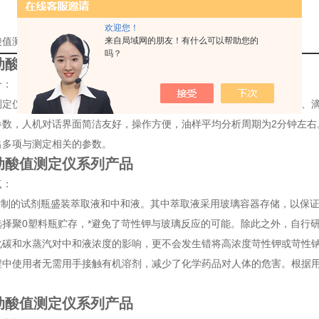
欢迎您！
酸值测定仪系列产品定制的详细资料：
来自局域网的朋友！有什么可以帮助您的
吗？
动酸值测定仪系列产品
介：
测定仪采用中和法原理，于常温状态下，微机控制自动完成加液、搅拌、
参数，人机对话界面简洁友好，操作方便，油样平均分析周期为2分钟左右
出多项与测定相关的参数。
动酸值测定仪系列产品
点：
制的试剂瓶盛装萃取液和中和液。其中萃取液采用玻璃容器存储，以保证
选择聚0塑料瓶贮存，*避免了苛性钾与玻璃反应的可能。除此之外，自行
化碳和水蒸汽对中和液浓度的影响，更不会发生错将高浓度苛性钾或苛性
程中使用者无需用手接触有机溶剂，减少了化学药品对人体的危害。根据用
。
动酸值测定仪系列产品