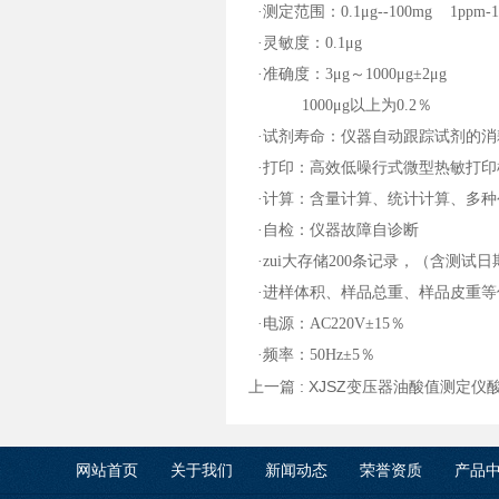
·测定范围：0.1μg--100mg 1ppm-1
·灵敏度：0.1μg
·准确度：3μg～1000μg±2μg
1000μg以上为0.2％
·试剂寿命：仪器自动跟踪试剂的消
·打印：高效低噪行式微型热敏打印
·计算：含量计算、统计计算、多种
·自检：仪器故障自诊断
·zui大存储200条记录，（含测
·进样体积、样品总重、样品皮重
·电源：AC220V±15％
·频率：50Hz±5％
上一篇 :
XJSZ变压器油酸值测定仪
网站首页
关于我们
新闻动态
荣誉资质
产品