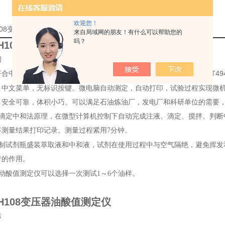
欢迎您！
H108变压器油酸值测定仪*的详细资料：
来自局域网的朋友！有什么可以帮助您的
吗？
SH108变压器油酸值测定仪
绍
符合中华人民共和国标准
GB/T
GB/T 264
－
83
《石油产品酸值测定法》和
，中文菜单，无标识按键。微电脑自动测定，自动打印，试验过程实现微
，安全可靠，体积小巧。可以满足石油炼油厂，发电厂和科研单位的需要，
滴定中和法原理，在微型计算机控制下自动完成注液、滴定、搅拌、判断
将测量结果打印记录。测量过程紧用
7
分钟。
制试剂瓶盛装萃取液和中和液，试剂在使用过程中与空气隔绝，避免挥发
者的作用。
动酸值测定仪可以选择一次测试
1
～
6
个油样。
SH108变压器油酸值测定仪
标