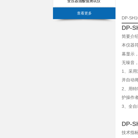
变压器油酸值测试仪
查看更多
DP-S
DP-
简要介
本仪器
幕显示
无噪音
1
、采用
并自动
2
、用特
护操作
3
、全自
DP-
技术指