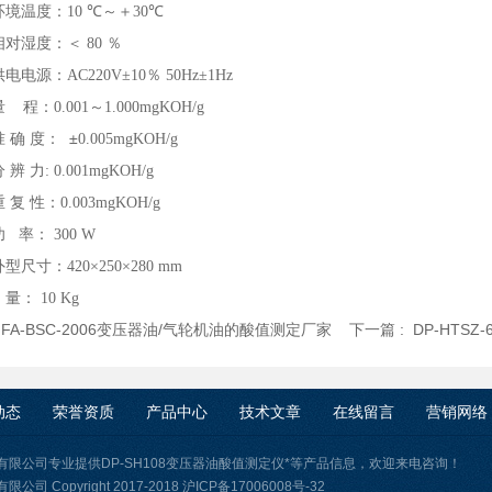
境温度：
10
℃～＋
30
℃
对湿度：＜
80
％
电电源：
AC220V
±
10
％
50Hz
±
1Hz
 程：
0.001
～
1.000mgKOH/g
确 度： ±
0.005mgKOH/g
 辨 力
: 0.001mgKOH/g
 复 性：
0.003mgKOH/g
 率：
300 W
型尺寸：
420
×
250
×
280 mm
 量：
10 Kg
:
FA-BSC-2006变压器油/气轮机油的酸值测定厂家
下一篇 :
DP-HTS
动态
荣誉资质
产品中心
技术文章
在线留言
营销网络
有限公司专业提供DP-SH108变压器油酸值测定仪*等产品信息，欢迎来电咨询！
司 Copyright 2017-2018
沪ICP备17006008号-32