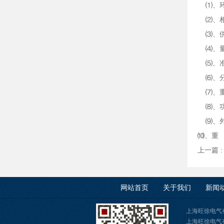
⑴、环
⑵、相
⑶、供
⑷、量
⑸、准 
⑹、分
⑺、重
⑻、功
⑼、外
⑽、重
上一篇 
网站首页
关于我们
新闻
上海旺徐电气
上海旺徐电气有限公