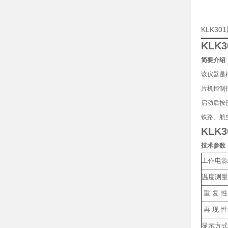
KLK3
KLK
简要介绍
该仪器是
片机控制
启动后按
铁路、航
KLK
技术参数
工作电源
温度测量
重 复 
再 现 
显示方式