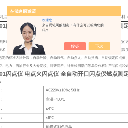
01闪点仪 电点火闪点仪 全自动开口闪点仪燃点测定仪使用方法的详细资料
欢迎您！
301闪点仪 电点火闪点仪 全自动开口闪点仪燃点测
来自局域网的朋友！有什么可以帮助您的
吗？
根据国家标准GB/T3536；GB/T267所规定的要求设计制造的，适用于按该标准规
技术，触摸式彩色液晶显示屏，全中文人机对话界面，电容式触摸屏；可预值闪点温
已定的标准方法升温，自动升降、自动通气、自动点火、自动扫描、自动锁定闪点值、
空、电力、石油行业及大专院校、科研院所、计量检测部门等单位作石油产品闪点和
301闪点仪 电点火闪点仪 全自动开口闪点仪燃点测
：
：
AC220V±10%; 50Hz
：
室温~400℃
性：
≤4℃
性：
≤8℃
：
触摸式彩色液晶