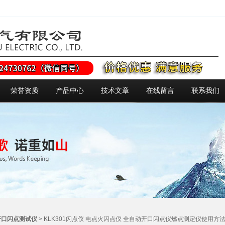
荣誉资质
产品中心
技术文章
在线留言
联系我们
开口闪点测试仪
> KLK301闪点仪 电点火闪点仪 全自动开口闪点仪燃点测定仪使用方