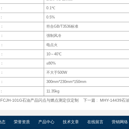
性：
0.1℃
：
0.5%
：
符合GB/T3536标准
：
强制风冷
：
电点火
：
10～40℃
：
≤80%
：
不大于500W
：
300mm*230mm*150mm
：
11.35kg
:
FCJH-101G石油产品闪点与燃点测定仪定制
下一篇 :
MHY-1443
动态
荣誉资质
产品中心
技术文章
在线留言
营销网络